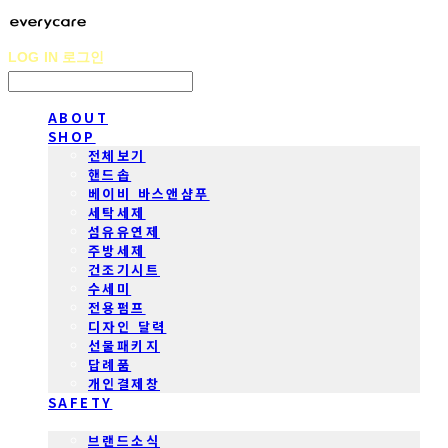
LOG IN
로그인
ABOUT
SHOP
전체보기
핸드솝
베이비 바스앤샴푸
세탁세제
섬유유연제
주방세제
건조기시트
수세미
전용펌프
디자인 달력
선물패키지
답례품
개인결제창
SAFETY
COMMUNITY
브랜드소식