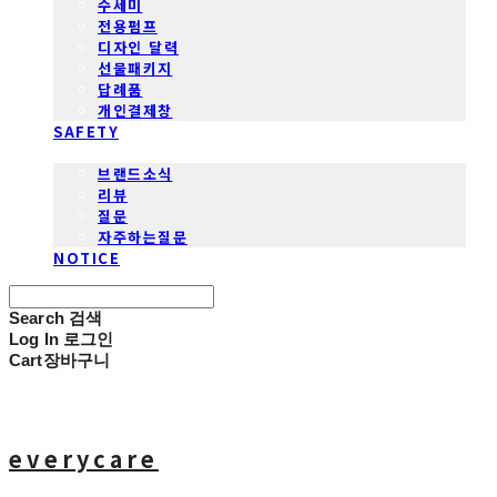
수세미
전용펌프
디자인 달력
선물패키지
답례품
개인결제창
SAFETY
COMMUNITY
브랜드소식
리뷰
질문
자주하는질문
NOTICE
Search
검색
Log In
로그인
Cart
장바구니
everycare