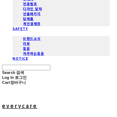
전용펌프
디자인 달력
선물패키지
답례품
개인결제창
SAFETY
COMMUNITY
브랜드소식
리뷰
질문
자주하는질문
NOTICE
Search
검색
Log In
로그인
Cart
장바구니
everycare