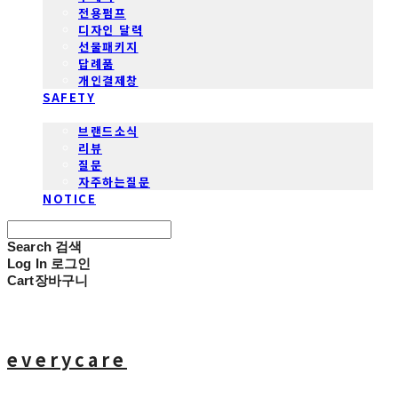
전용펌프
디자인 달력
선물패키지
답례품
개인결제창
SAFETY
COMMUNITY
브랜드소식
리뷰
질문
자주하는질문
NOTICE
Search
검색
Log In
로그인
Cart
장바구니
everycare