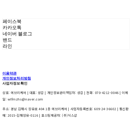
매력적으로 자아낸 피그 향
페이스북
카카오톡
네이버 블로그
밴드
라인
이용약관
개인정보처리방침
사업자정보확인
상호: 에브리케어 | 대표: 성갑 | 개인정보관리책임자: 성갑 | 전화: 070-4212-0046 | 이메
일: wlfmzhs@naver.com
주소: 경남 김해시 장유로 404 1층 에브리케어 | 사업자등록번호:
609-24-36602
| 통신판
매:
2015-김해장유-0116
| 호스팅제공자: (주)식스샵