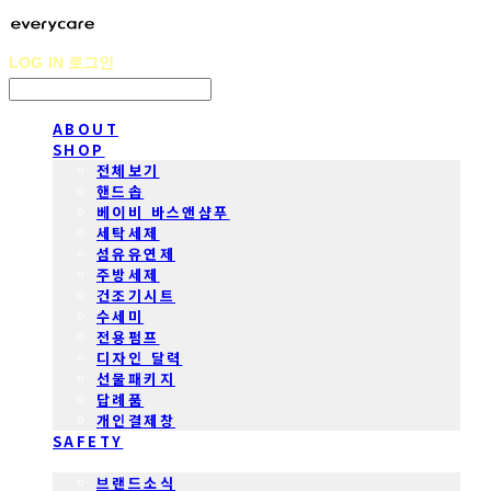
LOG IN
로그인
ABOUT
SHOP
전체보기
핸드솝
베이비 바스앤샴푸
세탁세제
섬유유연제
주방세제
건조기시트
수세미
전용펌프
디자인 달력
선물패키지
답례품
개인결제창
SAFETY
COMMUNITY
브랜드소식