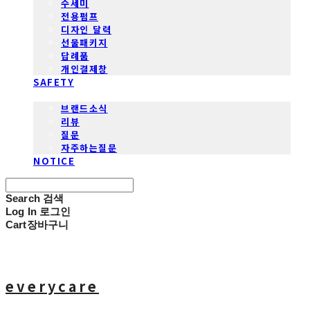
수세미
전용펌프
디자인 달력
선물패키지
답례품
개인결제창
SAFETY
COMMUNITY
브랜드소식
리뷰
질문
자주하는질문
NOTICE
Search
검색
Log In
로그인
Cart
장바구니
everycare