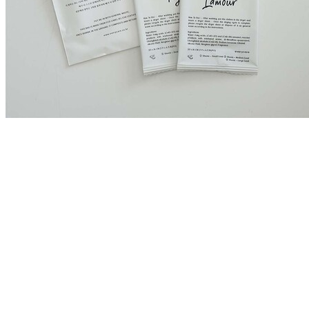
라무어 & 피그 건조기
시트