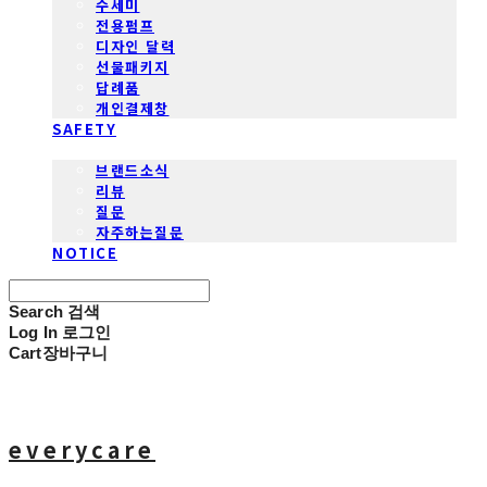
수세미
전용펌프
디자인 달력
선물패키지
답례품
개인결제창
SAFETY
COMMUNITY
브랜드소식
리뷰
질문
자주하는질문
NOTICE
Search
검색
Log In
로그인
Cart
장바구니
everycare