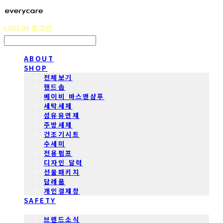
LOG IN
로그인
ABOUT
SHOP
전체보기
핸드솝
베이비 바스앤샴푸
세탁세제
섬유유연제
주방세제
건조기시트
수세미
전용펌프
디자인 달력
선물패키지
답례품
개인결제창
SAFETY
COMMUNITY
브랜드소식