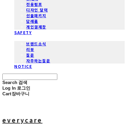
전용펌프
디자인 달력
선물패키지
답례품
개인결제창
SAFETY
COMMUNITY
브랜드소식
리뷰
질문
자주하는질문
NOTICE
Search
검색
Log In
로그인
Cart
장바구니
everycare