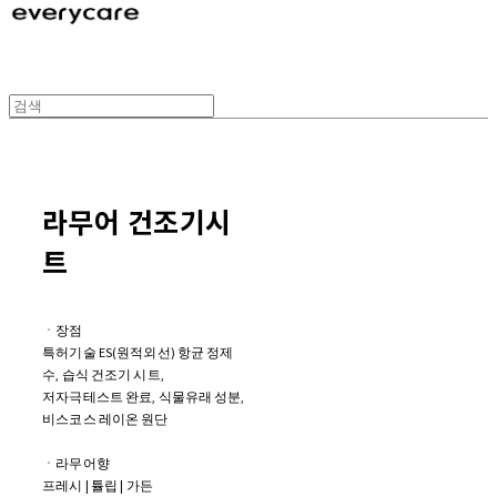
라무어 건조기시
트
ㆍ장점
특허기술 ES(원적외선) 항균 정제
수, 습식 건조기 시트,
저자극테스트 완료, 식물유래 성분,
비스코스 레이온 원단
ㆍ라무어향
프레시 | 튤립 | 가든