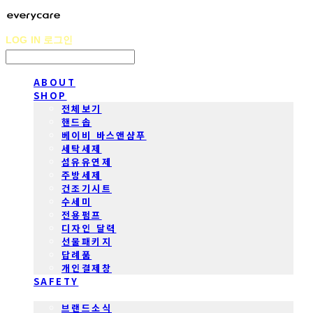
LOG IN
로그인
ABOUT
SHOP
전체보기
핸드솝
베이비 바스앤샴푸
세탁세제
섬유유연제
주방세제
건조기시트
수세미
전용펌프
디자인 달력
선물패키지
답례품
개인결제창
SAFETY
COMMUNITY
브랜드소식