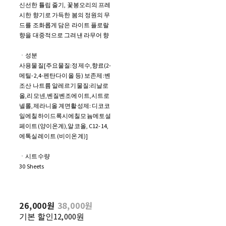
신선한 튤립 줄기, 꽃봉오리의 프레
시한 향기로 가득한 봄의 정원의 무
드를 조화롭게 담은 라이트 플로랄
향을 대중적으로 그려낸 라무어 향
ㆍ성분
사용물질[주요물질:정제수,향료(2-
메틸-2,4-펜탄다이올 등) 보존제:벤
조산 나트륨 알레르기물질:리날로
올,리모넨,벤질벤조에이트,시트로
넬롤,제라니올 계면활성제: 디코코
일에칠하이드록시에칠모늄메토설
페이트(양이온계),알코올, C12-14,
에톡실레이트 (비이온계)]
ㆍ시트수량
30 Sheets
26,000원
38,000원
기본 할인
12,000원