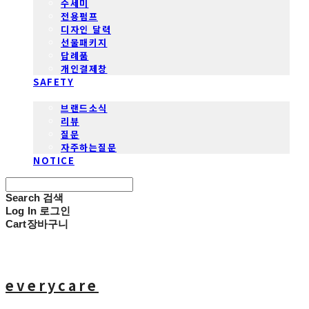
수세미
전용펌프
디자인 달력
선물패키지
답례품
개인결제창
SAFETY
COMMUNITY
브랜드소식
리뷰
질문
자주하는질문
NOTICE
Search
검색
Log In
로그인
Cart
장바구니
everycare