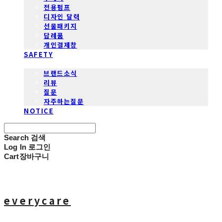
전용펌프
디자인 달력
선물패키지
답례품
개인결제창
SAFETY
COMMUNITY
브랜드소식
리뷰
질문
자주하는질문
NOTICE
Search
검색
Log In
로그인
Cart
장바구니
everycare