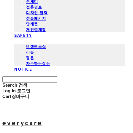
수세미
전용펌프
디자인 달력
선물패키지
답례품
개인결제창
SAFETY
COMMUNITY
브랜드소식
리뷰
질문
자주하는질문
NOTICE
Search
검색
Log In
로그인
Cart
장바구니
everycare