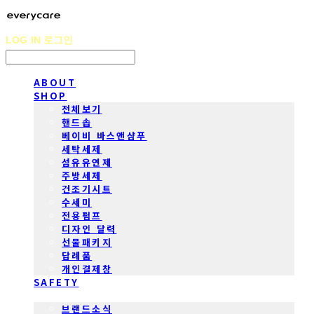
LOG IN
로그인
ABOUT
SHOP
전체보기
핸드솝
베이비 바스앤샴푸
세탁세제
섬유유연제
주방세제
건조기시트
수세미
전용펌프
디자인 달력
선물패키지
답례품
개인결제창
SAFETY
COMMUNITY
브랜드소식