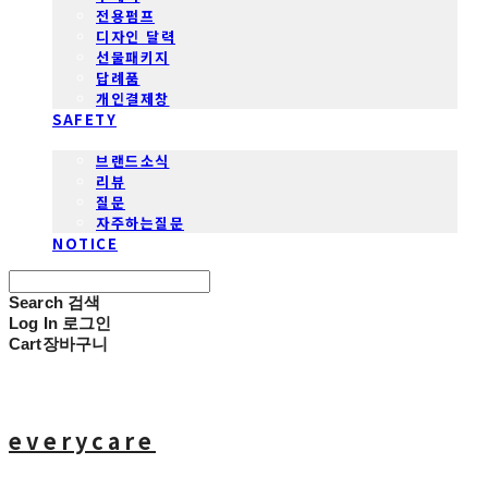
전용펌프
디자인 달력
선물패키지
답례품
개인결제창
SAFETY
COMMUNITY
브랜드소식
리뷰
질문
자주하는질문
NOTICE
Search
검색
Log In
로그인
Cart
장바구니
everycare