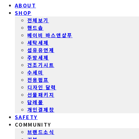
ABOUT
SHOP
전체보기
핸드솝
베이비 바스앤샴푸
세탁세제
섬유유연제
주방세제
건조기시트
수세미
전용펌프
디자인 달력
선물패키지
답례품
개인결제창
SAFETY
COMMUNITY
브랜드소식