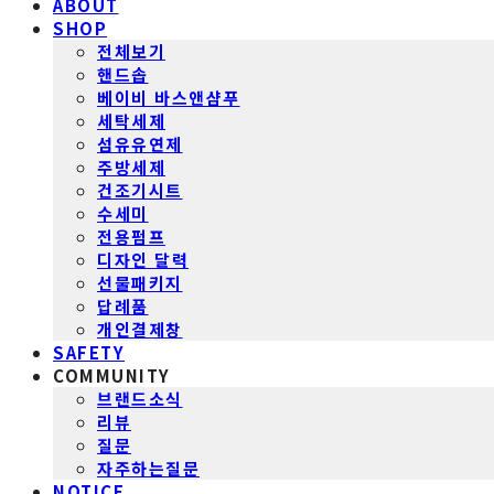
ABOUT
SHOP
전체보기
핸드솝
베이비 바스앤샴푸
세탁세제
섬유유연제
주방세제
건조기시트
수세미
전용펌프
디자인 달력
선물패키지
답례품
개인결제창
SAFETY
COMMUNITY
브랜드소식
리뷰
질문
자주하는질문
NOTICE