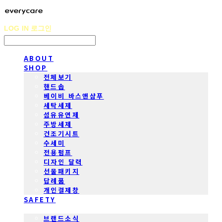
LOG IN
로그인
ABOUT
SHOP
전체보기
핸드솝
베이비 바스앤샴푸
세탁세제
섬유유연제
주방세제
건조기시트
수세미
전용펌프
디자인 달력
선물패키지
답례품
개인결제창
SAFETY
COMMUNITY
브랜드소식