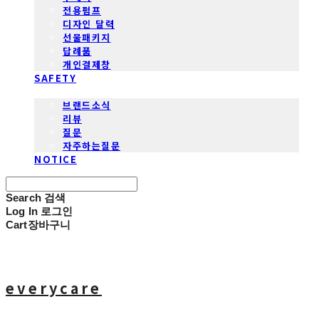
전용펌프
디자인 달력
선물패키지
답례품
개인결제창
SAFETY
COMMUNITY
브랜드소식
리뷰
질문
자주하는질문
NOTICE
Search
검색
Log In
로그인
Cart
장바구니
everycare