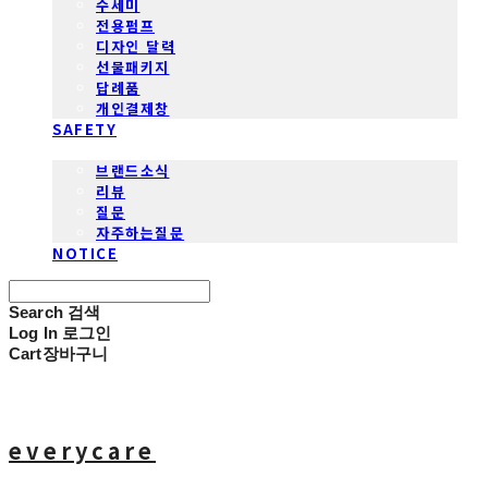
수세미
전용펌프
디자인 달력
선물패키지
답례품
개인결제창
SAFETY
COMMUNITY
브랜드소식
리뷰
질문
자주하는질문
NOTICE
Search
검색
Log In
로그인
Cart
장바구니
everycare