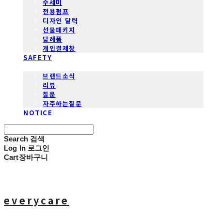
수세미
전용펌프
디자인 달력
선물패키지
답례품
개인결제창
SAFETY
COMMUNITY
브랜드소식
리뷰
질문
자주하는질문
NOTICE
Search
검색
Log In
로그인
Cart
장바구니
everycare