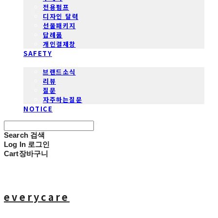
전용펌프
디자인 달력
선물패키지
답례품
개인결제창
SAFETY
COMMUNITY
브랜드소식
리뷰
질문
자주하는질문
NOTICE
Search
검색
Log In
로그인
Cart
장바구니
everycare