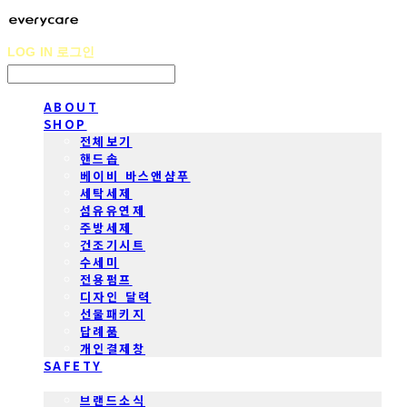
LOG IN
로그인
ABOUT
SHOP
전체보기
핸드솝
베이비 바스앤샴푸
세탁세제
섬유유연제
주방세제
건조기시트
수세미
전용펌프
디자인 달력
선물패키지
답례품
개인결제창
SAFETY
COMMUNITY
브랜드소식