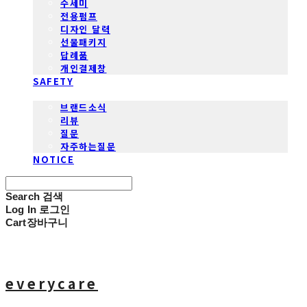
수세미
전용펌프
디자인 달력
선물패키지
답례품
개인결제창
SAFETY
COMMUNITY
브랜드소식
리뷰
질문
자주하는질문
NOTICE
Search
검색
Log In
로그인
Cart
장바구니
everycare