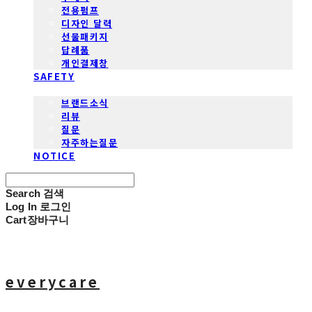
전용펌프
디자인 달력
선물패키지
답례품
개인결제창
SAFETY
COMMUNITY
브랜드소식
리뷰
질문
자주하는질문
NOTICE
Search
검색
Log In
로그인
Cart
장바구니
everycare