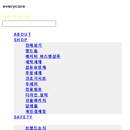
LOG IN
로그인
ABOUT
SHOP
전체보기
핸드솝
베이비 바스앤샴푸
세탁세제
섬유유연제
주방세제
건조기시트
수세미
전용펌프
디자인 달력
선물패키지
답례품
개인결제창
SAFETY
COMMUNITY
브랜드소식