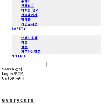
수세미
전용펌프
디자인 달력
선물패키지
답례품
개인결제창
SAFETY
COMMUNITY
브랜드소식
리뷰
질문
자주하는질문
NOTICE
Search
검색
Log In
로그인
Cart
장바구니
everycare