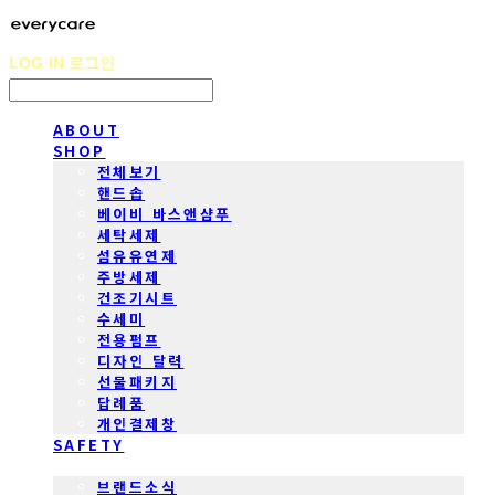
LOG IN
로그인
ABOUT
SHOP
전체보기
핸드솝
베이비 바스앤샴푸
세탁세제
섬유유연제
주방세제
건조기시트
수세미
전용펌프
디자인 달력
선물패키지
답례품
개인결제창
SAFETY
COMMUNITY
브랜드소식