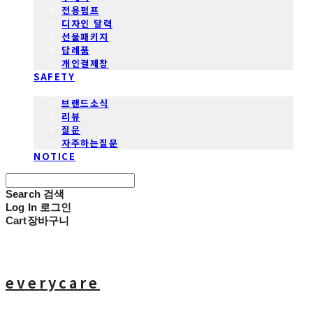
전용펌프
디자인 달력
선물패키지
답례품
개인결제창
SAFETY
COMMUNITY
브랜드소식
리뷰
질문
자주하는질문
NOTICE
Search
검색
Log In
로그인
Cart
장바구니
everycare