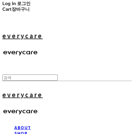
Log In
로그인
Cart
장바구니
everycare
everycare
ABOUT
SHOP