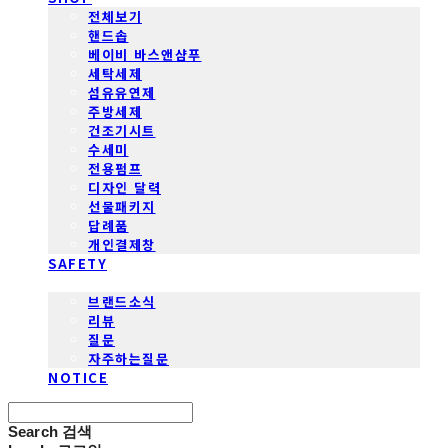
전체보기
핸드솝
베이비 바스앤샴푸
세탁세제
섬유유연제
주방세제
건조기시트
수세미
전용펌프
디자인 달력
선물패키지
답례품
개인결제창
SAFETY
COMMUNITY
브랜드소식
리뷰
질문
자주하는질문
NOTICE
Search
검색