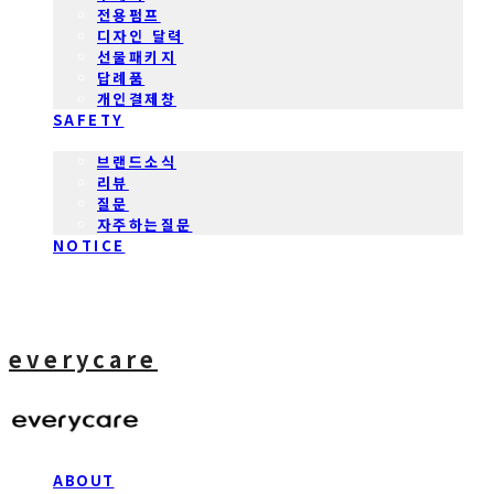
전용펌프
디자인 달력
선물패키지
답례품
개인결제창
SAFETY
COMMUNITY
브랜드소식
리뷰
질문
자주하는질문
NOTICE
everycare
ABOUT