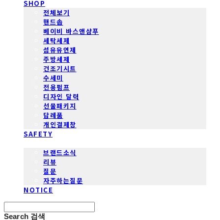
SHOP
전체보기
핸드솝
베이비 바스앤샴푸
세탁세제
섬유유연제
주방세제
건조기시트
수세미
전용펌프
디자인 달력
선물패키지
답례품
개인결제창
SAFETY
COMMUNITY
브랜드소식
리뷰
질문
자주하는질문
NOTICE
Search
검색