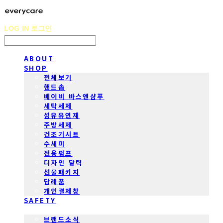
LOG IN
로그인
ABOUT
SHOP
전체보기
핸드솝
베이비 바스앤샴푸
세탁세제
섬유유연제
주방세제
건조기시트
수세미
전용펌프
디자인 달력
선물패키지
답례품
개인결제창
SAFETY
COMMUNITY
브랜드소식