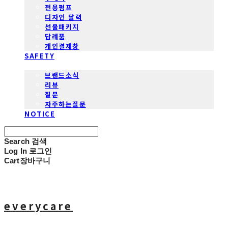
전용펌프
디자인 달력
선물패키지
답례품
개인결제창
SAFETY
COMMUNITY
브랜드소식
리뷰
질문
자주하는질문
NOTICE
Search
검색
Log In
로그인
Cart
장바구니
everycare