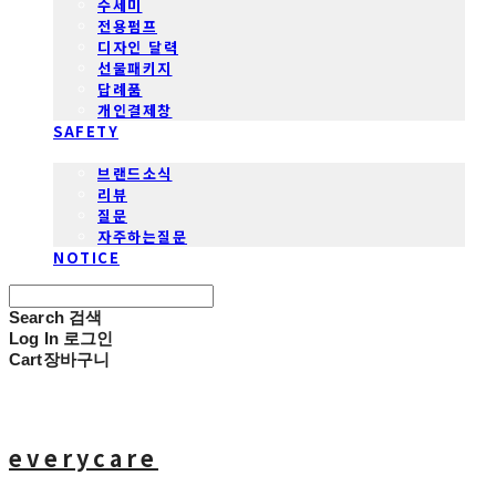
수세미
전용펌프
디자인 달력
선물패키지
답례품
개인결제창
SAFETY
COMMUNITY
브랜드소식
리뷰
질문
자주하는질문
NOTICE
Search
검색
Log In
로그인
Cart
장바구니
everycare