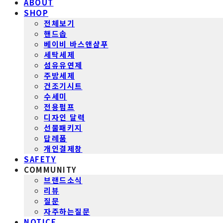
ABOUT
SHOP
전체보기
핸드솝
베이비 바스앤샴푸
세탁세제
섬유유연제
주방세제
건조기시트
수세미
전용펌프
디자인 달력
선물패키지
답례품
개인결제창
SAFETY
COMMUNITY
브랜드소식
리뷰
질문
자주하는질문
NOTICE