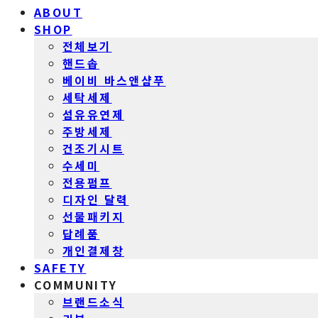
ABOUT
SHOP
전체보기
핸드솝
베이비 바스앤샴푸
세탁세제
섬유유연제
주방세제
건조기시트
수세미
전용펌프
디자인 달력
선물패키지
답례품
개인결제창
SAFETY
COMMUNITY
브랜드소식