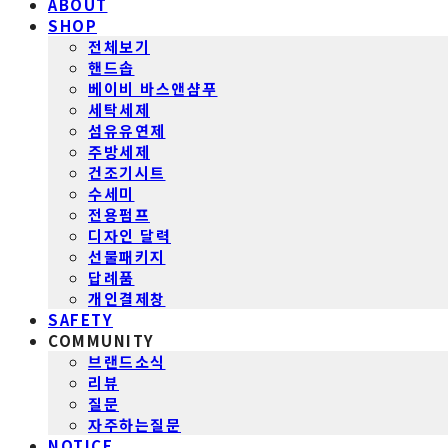
ABOUT
SHOP
전체보기
핸드솝
베이비 바스앤샴푸
세탁세제
섬유유연제
주방세제
건조기시트
수세미
전용펌프
디자인 달력
선물패키지
답례품
개인결제창
SAFETY
COMMUNITY
브랜드소식
리뷰
질문
자주하는질문
NOTICE