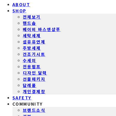
ABOUT
SHOP
전체보기
핸드솝
베이비 바스앤샴푸
세탁세제
섬유유연제
주방세제
건조기시트
수세미
전용펌프
디자인 달력
선물패키지
답례품
개인결제창
SAFETY
COMMUNITY
브랜드소식