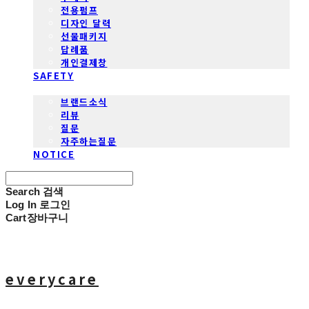
전용펌프
디자인 달력
선물패키지
답례품
개인결제창
SAFETY
COMMUNITY
브랜드소식
리뷰
질문
자주하는질문
NOTICE
Search
검색
Log In
로그인
Cart
장바구니
everycare