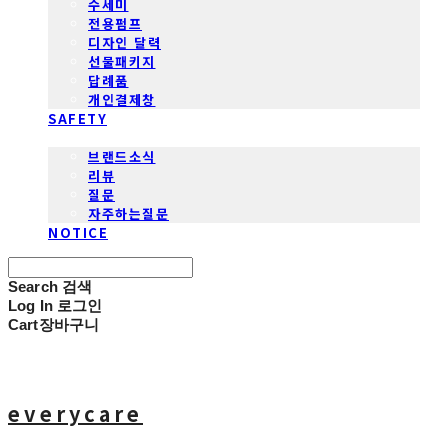
수세미
전용펌프
디자인 달력
선물패키지
답례품
개인결제창
SAFETY
COMMUNITY
브랜드소식
리뷰
질문
자주하는질문
NOTICE
Search
검색
Log In
로그인
Cart
장바구니
everycare