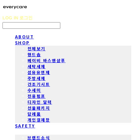
LOG IN
로그인
ABOUT
SHOP
전체보기
핸드솝
베이비 바스앤샴푸
세탁세제
섬유유연제
주방세제
건조기시트
수세미
전용펌프
디자인 달력
선물패키지
답례품
개인결제창
SAFETY
COMMUNITY
브랜드소식