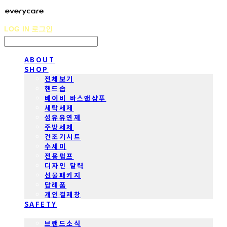
LOG IN
로그인
ABOUT
SHOP
전체보기
핸드솝
베이비 바스앤샴푸
세탁세제
섬유유연제
주방세제
건조기시트
수세미
전용펌프
디자인 달력
선물패키지
답례품
개인결제창
SAFETY
COMMUNITY
브랜드소식