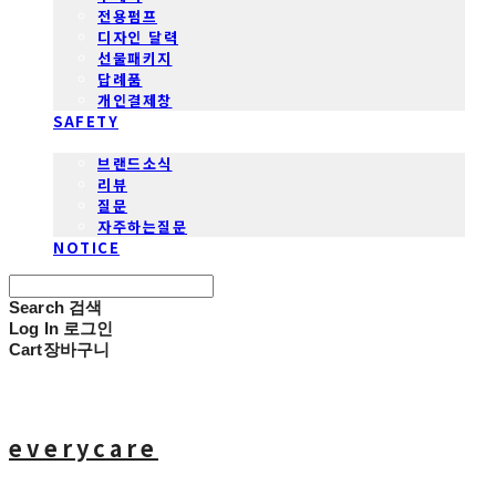
전용펌프
디자인 달력
선물패키지
답례품
개인결제창
SAFETY
COMMUNITY
브랜드소식
리뷰
질문
자주하는질문
NOTICE
Search
검색
Log In
로그인
Cart
장바구니
everycare