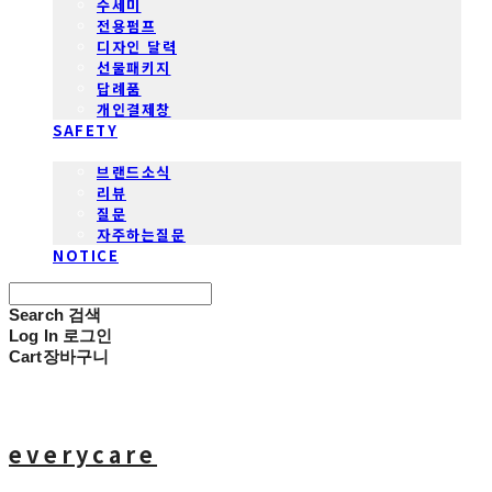
수세미
전용펌프
디자인 달력
선물패키지
답례품
개인결제창
SAFETY
COMMUNITY
브랜드소식
리뷰
질문
자주하는질문
NOTICE
Search
검색
Log In
로그인
Cart
장바구니
everycare