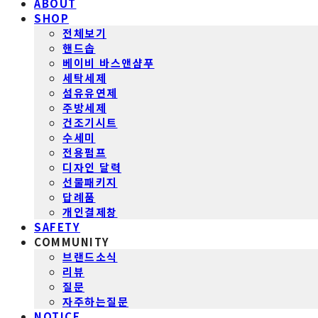
ABOUT
SHOP
전체보기
핸드솝
베이비 바스앤샴푸
세탁세제
섬유유연제
주방세제
건조기시트
수세미
전용펌프
디자인 달력
선물패키지
답례품
개인결제창
SAFETY
COMMUNITY
브랜드소식
리뷰
질문
자주하는질문
NOTICE