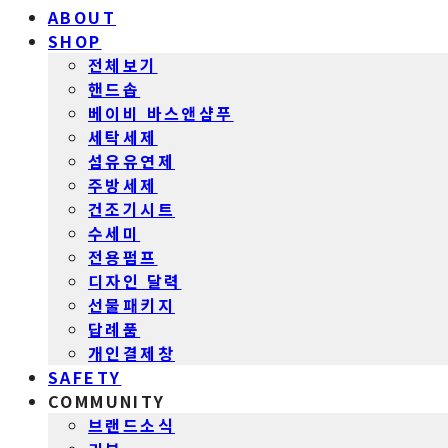
ABOUT
SHOP
전체보기
핸드솝
베이비 바스앤샴푸
세탁세제
섬유유연제
주방세제
건조기시트
수세미
전용펌프
디자인 달력
선물패키지
답례품
개인결제창
SAFETY
COMMUNITY
브랜드소식