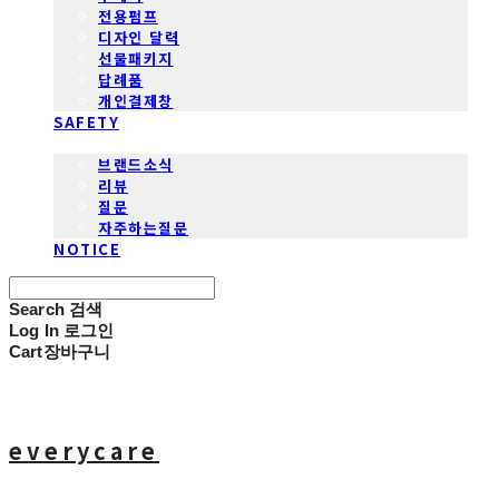
전용펌프
디자인 달력
선물패키지
답례품
개인결제창
SAFETY
COMMUNITY
브랜드소식
리뷰
질문
자주하는질문
NOTICE
Search
검색
Log In
로그인
Cart
장바구니
everycare