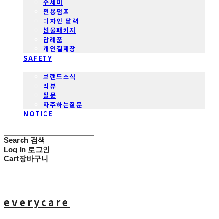
수세미
전용펌프
디자인 달력
선물패키지
답례품
개인결제창
SAFETY
COMMUNITY
브랜드소식
리뷰
질문
자주하는질문
NOTICE
Search
검색
Log In
로그인
Cart
장바구니
everycare