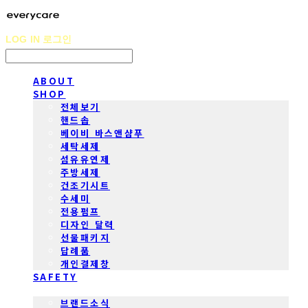
LOG IN
로그인
ABOUT
SHOP
전체보기
핸드솝
베이비 바스앤샴푸
세탁세제
섬유유연제
주방세제
건조기시트
수세미
전용펌프
디자인 달력
선물패키지
답례품
개인결제창
SAFETY
COMMUNITY
브랜드소식