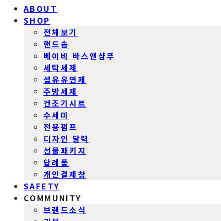
ABOUT
SHOP
전체보기
핸드솝
베이비 바스앤샴푸
세탁세제
섬유유연제
주방세제
건조기시트
수세미
전용펌프
디자인 달력
선물패키지
답례품
개인결제창
SAFETY
COMMUNITY
브랜드소식