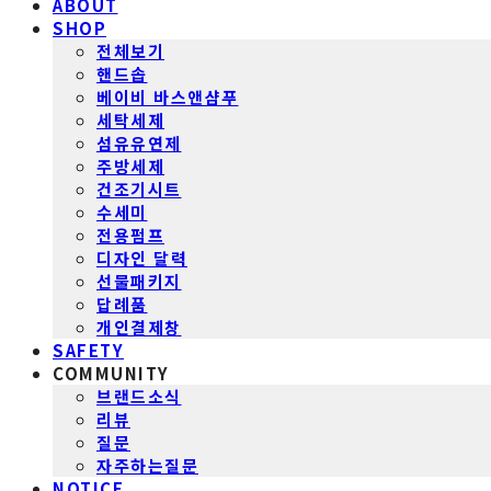
ABOUT
SHOP
전체보기
핸드솝
베이비 바스앤샴푸
세탁세제
섬유유연제
주방세제
건조기시트
수세미
전용펌프
디자인 달력
선물패키지
답례품
개인결제창
SAFETY
COMMUNITY
브랜드소식
리뷰
질문
자주하는질문
NOTICE