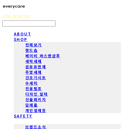
LOG IN
로그인
ABOUT
SHOP
전체보기
핸드솝
베이비 바스앤샴푸
세탁세제
섬유유연제
주방세제
건조기시트
수세미
전용펌프
디자인 달력
선물패키지
답례품
개인결제창
SAFETY
COMMUNITY
브랜드소식