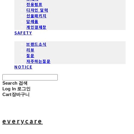
전용펌프
디자인 달력
선물패키지
답례품
개인결제창
SAFETY
COMMUNITY
브랜드소식
리뷰
질문
자주하는질문
NOTICE
Search
검색
Log In
로그인
Cart
장바구니
everycare