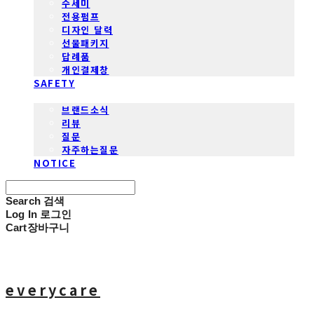
수세미
전용펌프
디자인 달력
선물패키지
답례품
개인결제창
SAFETY
COMMUNITY
브랜드소식
리뷰
질문
자주하는질문
NOTICE
Search
검색
Log In
로그인
Cart
장바구니
everycare