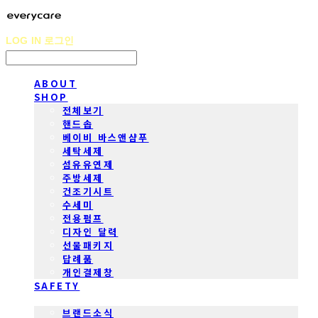
LOG IN
로그인
ABOUT
SHOP
전체보기
핸드솝
베이비 바스앤샴푸
세탁세제
섬유유연제
주방세제
건조기시트
수세미
전용펌프
디자인 달력
선물패키지
답례품
개인결제창
SAFETY
COMMUNITY
브랜드소식