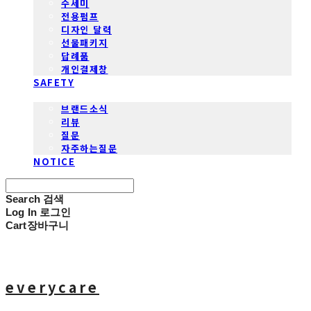
수세미
전용펌프
디자인 달력
선물패키지
답례품
개인결제창
SAFETY
COMMUNITY
브랜드소식
리뷰
질문
자주하는질문
NOTICE
Search
검색
Log In
로그인
Cart
장바구니
everycare