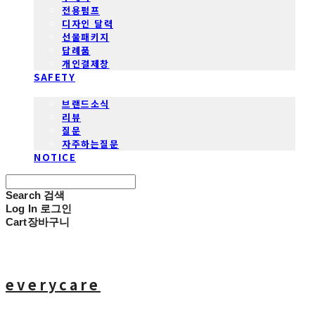
전용펌프
디자인 달력
선물패키지
답례품
개인결제창
SAFETY
COMMUNITY
브랜드소식
리뷰
질문
자주하는질문
NOTICE
Search
검색
Log In
로그인
Cart
장바구니
everycare