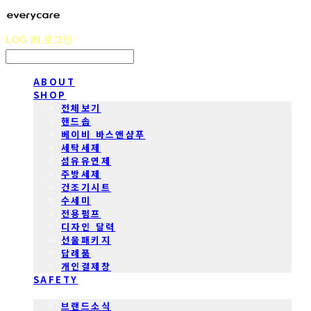
LOG IN
로그인
ABOUT
SHOP
전체보기
핸드솝
베이비 바스앤샴푸
세탁세제
섬유유연제
주방세제
건조기시트
수세미
전용펌프
디자인 달력
선물패키지
답례품
개인결제창
SAFETY
COMMUNITY
브랜드소식