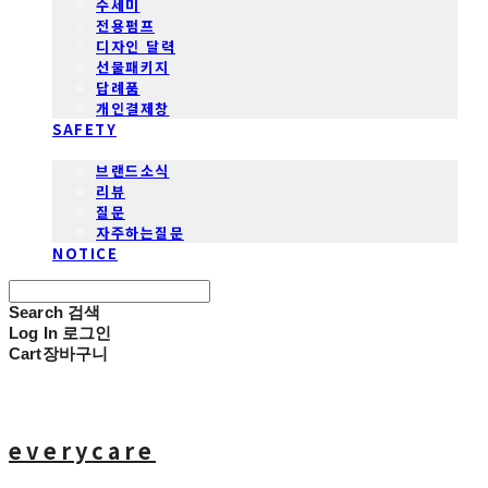
수세미
전용펌프
디자인 달력
선물패키지
답례품
개인결제창
SAFETY
COMMUNITY
브랜드소식
리뷰
질문
자주하는질문
NOTICE
Search
검색
Log In
로그인
Cart
장바구니
everycare