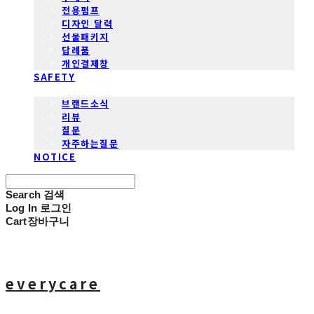
전용펌프
디자인 달력
선물패키지
답례품
개인결제창
SAFETY
COMMUNITY
브랜드소식
리뷰
질문
자주하는질문
NOTICE
Search
검색
Log In
로그인
Cart
장바구니
everycare