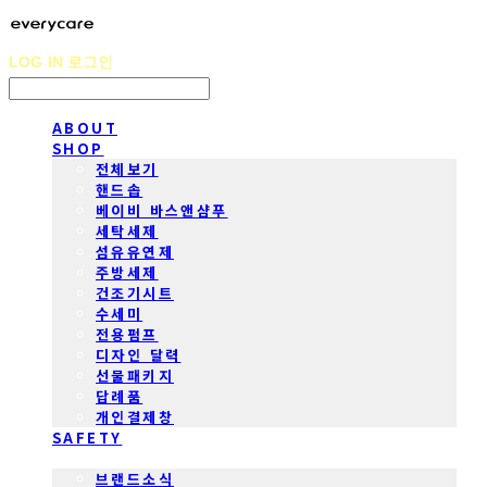
LOG IN
로그인
ABOUT
SHOP
전체보기
핸드솝
베이비 바스앤샴푸
세탁세제
섬유유연제
주방세제
건조기시트
수세미
전용펌프
디자인 달력
선물패키지
답례품
개인결제창
SAFETY
COMMUNITY
브랜드소식