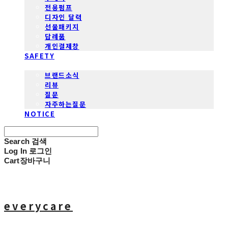
전용펌프
디자인 달력
선물패키지
답례품
개인결제창
SAFETY
COMMUNITY
브랜드소식
리뷰
질문
자주하는질문
NOTICE
Search
검색
Log In
로그인
Cart
장바구니
everycare