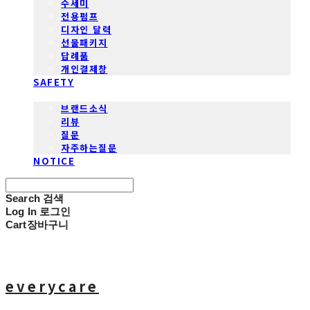
수세미
전용펌프
디자인 달력
선물패키지
답례품
개인결제창
SAFETY
COMMUNITY
브랜드소식
리뷰
질문
자주하는질문
NOTICE
Search
검색
Log In
로그인
Cart
장바구니
everycare