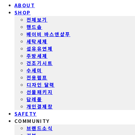
ABOUT
SHOP
전체보기
핸드솝
베이비 바스앤샴푸
세탁세제
섬유유연제
주방세제
건조기시트
수세미
전용펌프
디자인 달력
선물패키지
답례품
개인결제창
SAFETY
COMMUNITY
브랜드소식