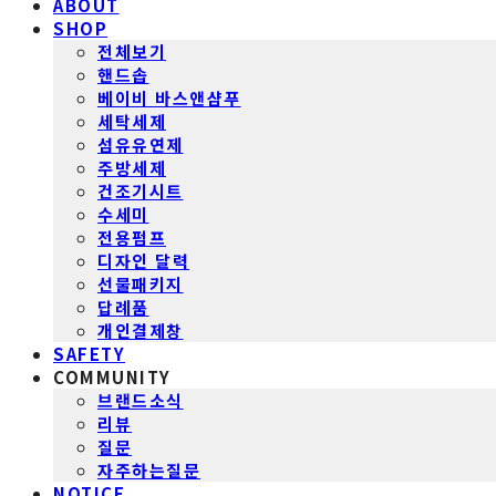
ABOUT
SHOP
전체보기
핸드솝
베이비 바스앤샴푸
세탁세제
섬유유연제
주방세제
건조기시트
수세미
전용펌프
디자인 달력
선물패키지
답례품
개인결제창
SAFETY
COMMUNITY
브랜드소식
리뷰
질문
자주하는질문
NOTICE