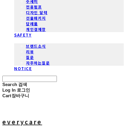
수세미
전용펌프
디자인 달력
선물패키지
답례품
개인결제창
SAFETY
COMMUNITY
브랜드소식
리뷰
질문
자주하는질문
NOTICE
Search
검색
Log In
로그인
Cart
장바구니
everycare