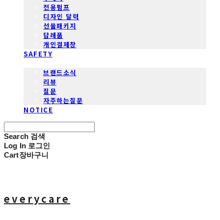
전용펌프
디자인 달력
선물패키지
답례품
개인결제창
SAFETY
COMMUNITY
브랜드소식
리뷰
질문
자주하는질문
NOTICE
Search
검색
Log In
로그인
Cart
장바구니
everycare