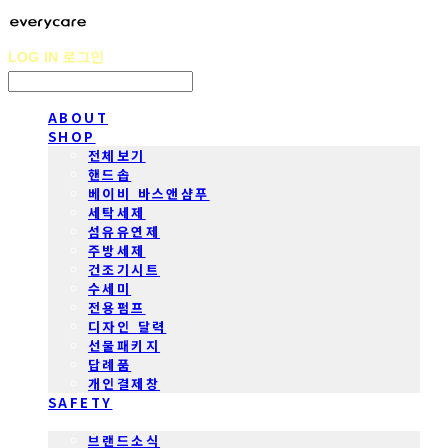
LOG IN
로그인
ABOUT
SHOP
전체보기
핸드솝
베이비 바스앤샴푸
세탁세제
섬유유연제
주방세제
건조기시트
수세미
전용펌프
디자인 달력
선물패키지
답례품
개인결제창
SAFETY
COMMUNITY
브랜드소식