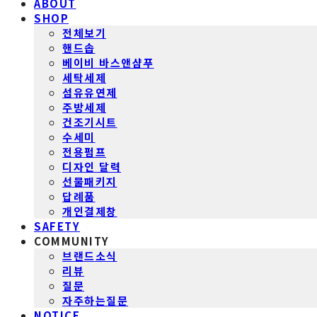
ABOUT
SHOP
전체보기
핸드솝
베이비 바스앤샴푸
세탁세제
섬유유연제
주방세제
건조기시트
수세미
전용펌프
디자인 달력
선물패키지
답례품
개인결제창
SAFETY
COMMUNITY
브랜드소식
리뷰
질문
자주하는질문
NOTICE