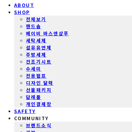
ABOUT
SHOP
전체보기
핸드솝
베이비 바스앤샴푸
세탁세제
섬유유연제
주방세제
건조기시트
수세미
전용펌프
디자인 달력
선물패키지
답례품
개인결제창
SAFETY
COMMUNITY
브랜드소식