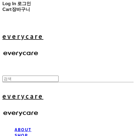
Log In
로그인
Cart
장바구니
everycare
everycare
ABOUT
SHOP