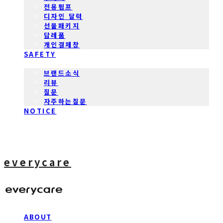
전용펌프
디자인 달력
선물패키지
답례품
개인결제창
SAFETY
COMMUNITY
브랜드소식
리뷰
질문
자주하는질문
NOTICE
everycare
ABOUT