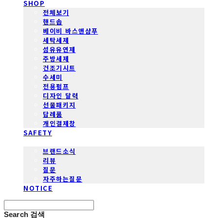
SHOP
전체보기
핸드솝
베이비 바스앤샴푸
세탁세제
섬유유연제
주방세제
건조기시트
수세미
전용펌프
디자인 달력
선물패키지
답례품
개인결제창
SAFETY
COMMUNITY
브랜드소식
리뷰
질문
자주하는질문
NOTICE
Search
검색