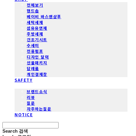
전체보기
핸드솝
베이비 바스앤샴푸
세탁세제
섬유유연제
주방세제
건조기시트
수세미
전용펌프
디자인 달력
선물패키지
답례품
개인결제창
SAFETY
COMMUNITY
브랜드소식
리뷰
질문
자주하는질문
NOTICE
Search
검색