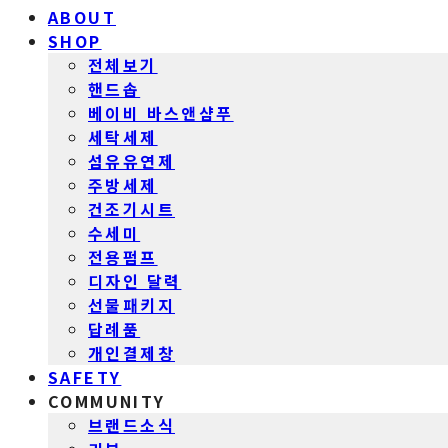
ABOUT
SHOP
전체보기
핸드솝
베이비 바스앤샴푸
세탁세제
섬유유연제
주방세제
건조기시트
수세미
전용펌프
디자인 달력
선물패키지
답례품
개인결제창
SAFETY
COMMUNITY
브랜드소식