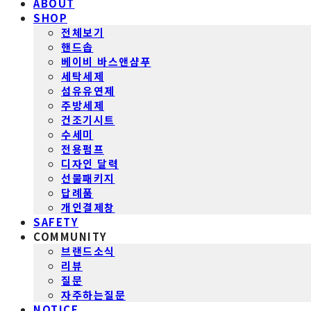
ABOUT
SHOP
전체보기
핸드솝
베이비 바스앤샴푸
세탁세제
섬유유연제
주방세제
건조기시트
수세미
전용펌프
디자인 달력
선물패키지
답례품
개인결제창
SAFETY
COMMUNITY
브랜드소식
리뷰
질문
자주하는질문
NOTICE