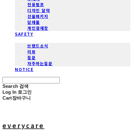
전용펌프
디자인 달력
선물패키지
답례품
개인결제창
SAFETY
COMMUNITY
브랜드소식
리뷰
질문
자주하는질문
NOTICE
Search
검색
Log In
로그인
Cart
장바구니
everycare