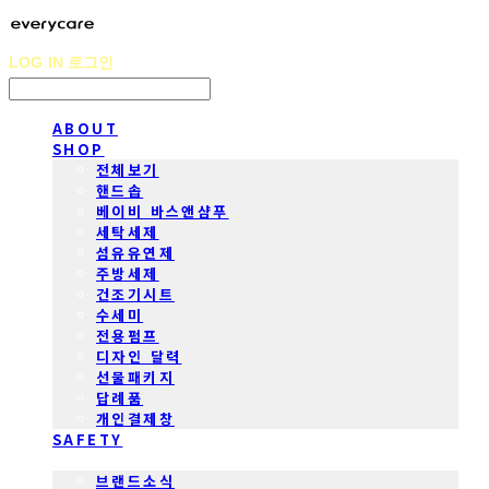
LOG IN
로그인
ABOUT
SHOP
전체보기
핸드솝
베이비 바스앤샴푸
세탁세제
섬유유연제
주방세제
건조기시트
수세미
전용펌프
디자인 달력
선물패키지
답례품
개인결제창
SAFETY
COMMUNITY
브랜드소식