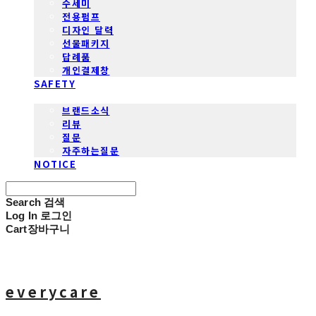
수세미
전용펌프
디자인 달력
선물패키지
답례품
개인결제창
SAFETY
COMMUNITY
브랜드소식
리뷰
질문
자주하는질문
NOTICE
Search
검색
Log In
로그인
Cart
장바구니
everycare