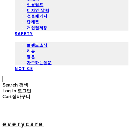
전용펌프
디자인 달력
선물패키지
답례품
개인결제창
SAFETY
COMMUNITY
브랜드소식
리뷰
질문
자주하는질문
NOTICE
Search
검색
Log In
로그인
Cart
장바구니
everycare