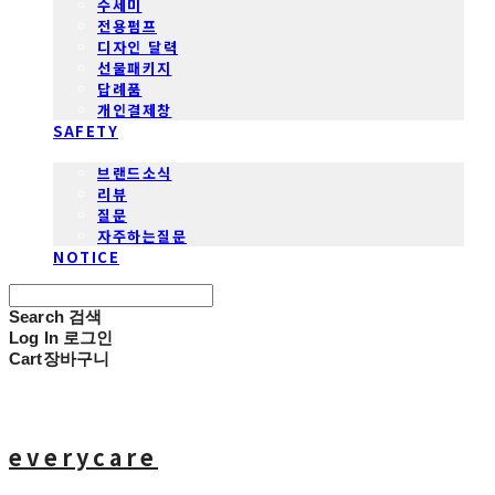
수세미
전용펌프
디자인 달력
선물패키지
답례품
개인결제창
SAFETY
COMMUNITY
브랜드소식
리뷰
질문
자주하는질문
NOTICE
Search
검색
Log In
로그인
Cart
장바구니
everycare