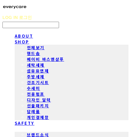
LOG IN
로그인
ABOUT
SHOP
전체보기
핸드솝
베이비 바스앤샴푸
세탁세제
섬유유연제
주방세제
건조기시트
수세미
전용펌프
디자인 달력
선물패키지
답례품
개인결제창
SAFETY
COMMUNITY
브랜드소식