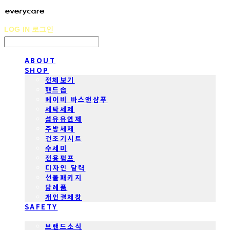
LOG IN
로그인
ABOUT
SHOP
전체보기
핸드솝
베이비 바스앤샴푸
세탁세제
섬유유연제
주방세제
건조기시트
수세미
전용펌프
디자인 달력
선물패키지
답례품
개인결제창
SAFETY
COMMUNITY
브랜드소식