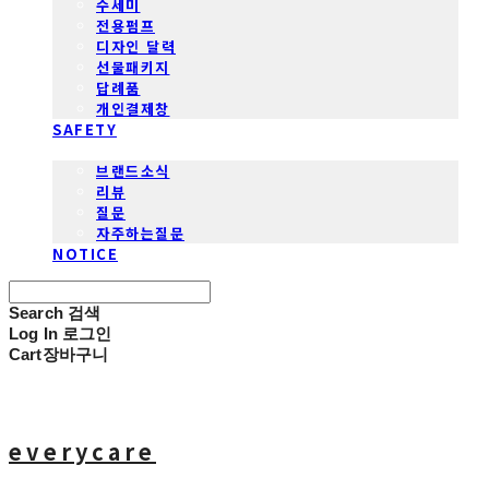
수세미
전용펌프
디자인 달력
선물패키지
답례품
개인결제창
SAFETY
COMMUNITY
브랜드소식
리뷰
질문
자주하는질문
NOTICE
Search
검색
Log In
로그인
Cart
장바구니
everycare