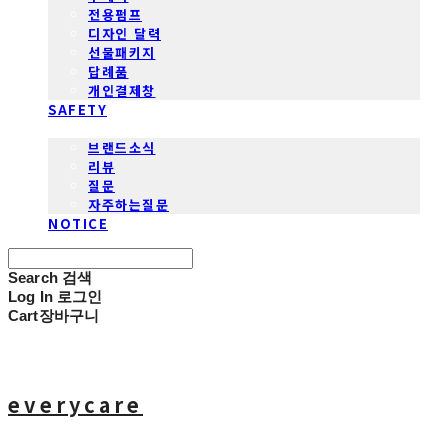
전용펌프
디자인 달력
선물패키지
답례품
개인결제창
SAFETY
COMMUNITY
브랜드소식
리뷰
질문
자주하는질문
NOTICE
Search
검색
Log In
로그인
Cart
장바구니
everycare