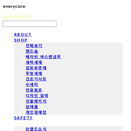
LOG IN
로그인
ABOUT
SHOP
전체보기
핸드솝
베이비 바스앤샴푸
세탁세제
섬유유연제
주방세제
건조기시트
수세미
전용펌프
디자인 달력
선물패키지
답례품
개인결제창
SAFETY
COMMUNITY
브랜드소식