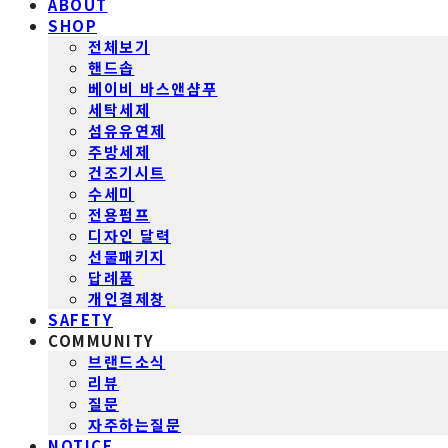
ABOUT
SHOP
전체보기
핸드솝
베이비 바스앤샴푸
세탁세제
섬유유연제
주방세제
건조기시트
수세미
전용펌프
디자인 달력
선물패키지
답례품
개인결제창
SAFETY
COMMUNITY
브랜드소식
리뷰
질문
자주하는질문
NOTICE