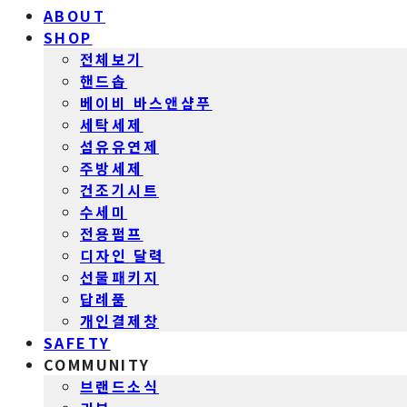
ABOUT
SHOP
전체보기
핸드솝
베이비 바스앤샴푸
세탁세제
섬유유연제
주방세제
건조기시트
수세미
전용펌프
디자인 달력
선물패키지
답례품
개인결제창
SAFETY
COMMUNITY
브랜드소식