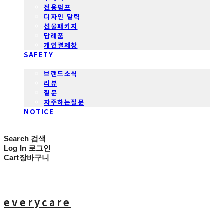
전용펌프
디자인 달력
선물패키지
답례품
개인결제창
SAFETY
COMMUNITY
브랜드소식
리뷰
질문
자주하는질문
NOTICE
Search
검색
Log In
로그인
Cart
장바구니
everycare