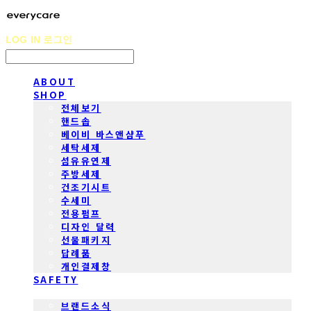
LOG IN
로그인
ABOUT
SHOP
전체보기
핸드솝
베이비 바스앤샴푸
세탁세제
섬유유연제
주방세제
건조기시트
수세미
전용펌프
디자인 달력
선물패키지
답례품
개인결제창
SAFETY
COMMUNITY
브랜드소식