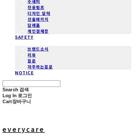
수세미
전용펌프
디자인 달력
선물패키지
답례품
개인결제창
SAFETY
COMMUNITY
브랜드소식
리뷰
질문
자주하는질문
NOTICE
Search
검색
Log In
로그인
Cart
장바구니
everycare