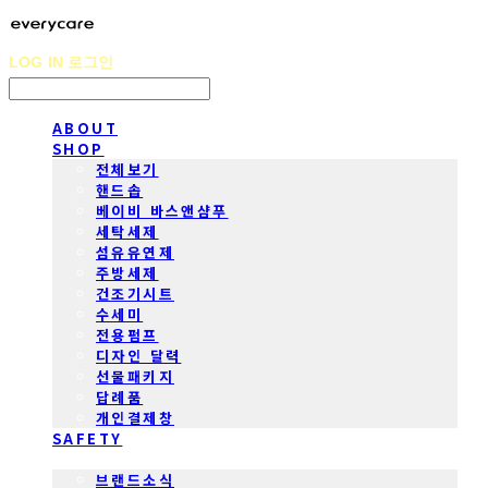
LOG IN
로그인
ABOUT
SHOP
전체보기
핸드솝
베이비 바스앤샴푸
세탁세제
섬유유연제
주방세제
건조기시트
수세미
전용펌프
디자인 달력
선물패키지
답례품
개인결제창
SAFETY
COMMUNITY
브랜드소식