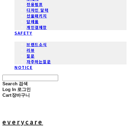
전용펌프
디자인 달력
선물패키지
답례품
개인결제창
SAFETY
COMMUNITY
브랜드소식
리뷰
질문
자주하는질문
NOTICE
Search
검색
Log In
로그인
Cart
장바구니
everycare