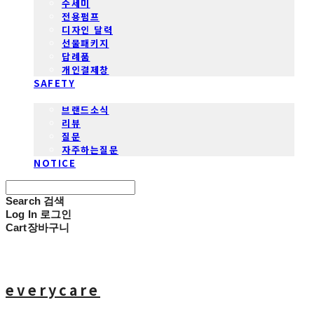
수세미
전용펌프
디자인 달력
선물패키지
답례품
개인결제창
SAFETY
COMMUNITY
브랜드소식
리뷰
질문
자주하는질문
NOTICE
Search
검색
Log In
로그인
Cart
장바구니
everycare