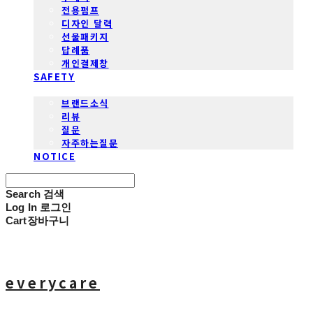
전용펌프
디자인 달력
선물패키지
답례품
개인결제창
SAFETY
COMMUNITY
브랜드소식
리뷰
질문
자주하는질문
NOTICE
Search
검색
Log In
로그인
Cart
장바구니
everycare