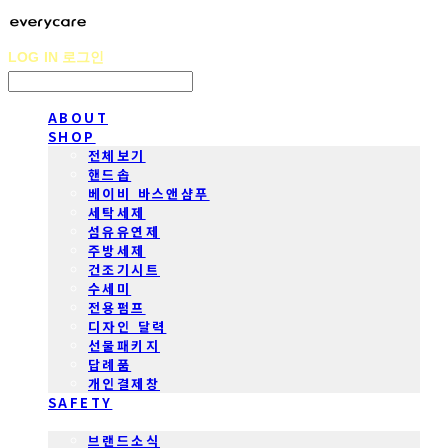
LOG IN
로그인
ABOUT
SHOP
전체보기
핸드솝
베이비 바스앤샴푸
세탁세제
섬유유연제
주방세제
건조기시트
수세미
전용펌프
디자인 달력
선물패키지
답례품
개인결제창
SAFETY
COMMUNITY
브랜드소식