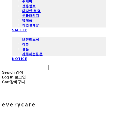
수세미
전용펌프
디자인 달력
선물패키지
답례품
개인결제창
SAFETY
COMMUNITY
브랜드소식
리뷰
질문
자주하는질문
NOTICE
Search
검색
Log In
로그인
Cart
장바구니
everycare