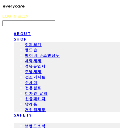
LOG IN
로그인
ABOUT
SHOP
전체보기
핸드솝
베이비 바스앤샴푸
세탁세제
섬유유연제
주방세제
건조기시트
수세미
전용펌프
디자인 달력
선물패키지
답례품
개인결제창
SAFETY
COMMUNITY
브랜드소식