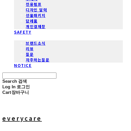
전용펌프
디자인 달력
선물패키지
답례품
개인결제창
SAFETY
COMMUNITY
브랜드소식
리뷰
질문
자주하는질문
NOTICE
Search
검색
Log In
로그인
Cart
장바구니
everycare