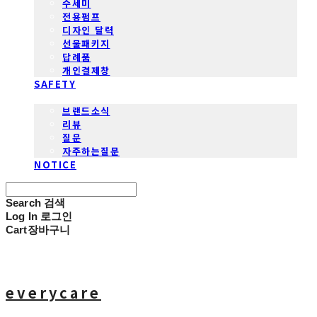
수세미
전용펌프
디자인 달력
선물패키지
답례품
개인결제창
SAFETY
COMMUNITY
브랜드소식
리뷰
질문
자주하는질문
NOTICE
Search
검색
Log In
로그인
Cart
장바구니
everycare