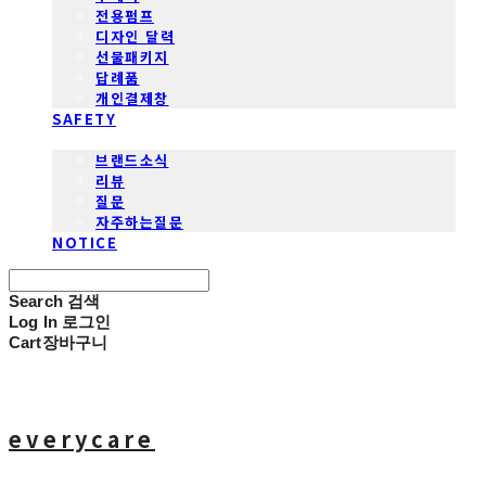
전용펌프
디자인 달력
선물패키지
답례품
개인결제창
SAFETY
COMMUNITY
브랜드소식
리뷰
질문
자주하는질문
NOTICE
Search
검색
Log In
로그인
Cart
장바구니
everycare