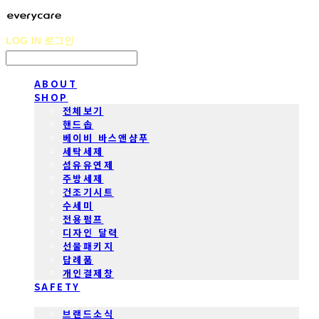
LOG IN
로그인
ABOUT
SHOP
전체보기
핸드솝
베이비 바스앤샴푸
세탁세제
섬유유연제
주방세제
건조기시트
수세미
전용펌프
디자인 달력
선물패키지
답례품
개인결제창
SAFETY
COMMUNITY
브랜드소식