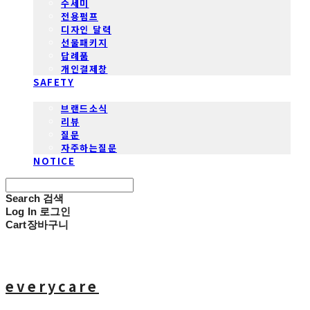
수세미
전용펌프
디자인 달력
선물패키지
답례품
개인결제창
SAFETY
COMMUNITY
브랜드소식
리뷰
질문
자주하는질문
NOTICE
Search
검색
Log In
로그인
Cart
장바구니
everycare