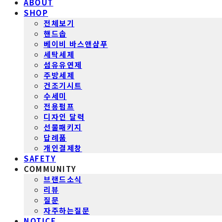
ABOUT
SHOP
전체보기
핸드솝
베이비 바스앤샴푸
세탁세제
섬유유연제
주방세제
건조기시트
수세미
전용펌프
디자인 달력
선물패키지
답례품
개인결제창
SAFETY
COMMUNITY
브랜드소식
리뷰
질문
자주하는질문
NOTICE