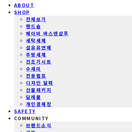
ABOUT
SHOP
전체보기
핸드솝
베이비 바스앤샴푸
세탁세제
섬유유연제
주방세제
건조기시트
수세미
전용펌프
디자인 달력
선물패키지
답례품
개인결제창
SAFETY
COMMUNITY
브랜드소식