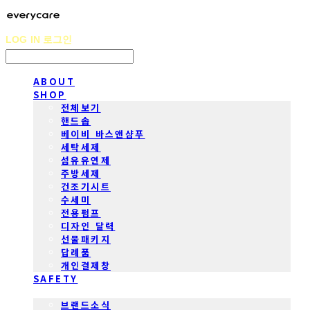
LOG IN
로그인
ABOUT
SHOP
전체보기
핸드솝
베이비 바스앤샴푸
세탁세제
섬유유연제
주방세제
건조기시트
수세미
전용펌프
디자인 달력
선물패키지
답례품
개인결제창
SAFETY
COMMUNITY
브랜드소식