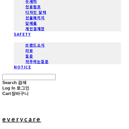
수세미
전용펌프
디자인 달력
선물패키지
답례품
개인결제창
SAFETY
COMMUNITY
브랜드소식
리뷰
질문
자주하는질문
NOTICE
Search
검색
Log In
로그인
Cart
장바구니
everycare