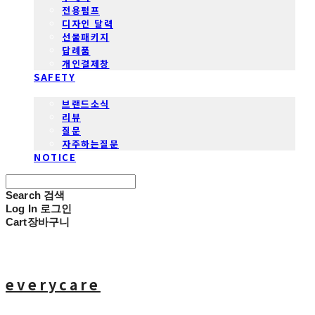
전용펌프
디자인 달력
선물패키지
답례품
개인결제창
SAFETY
COMMUNITY
브랜드소식
리뷰
질문
자주하는질문
NOTICE
Search
검색
Log In
로그인
Cart
장바구니
everycare