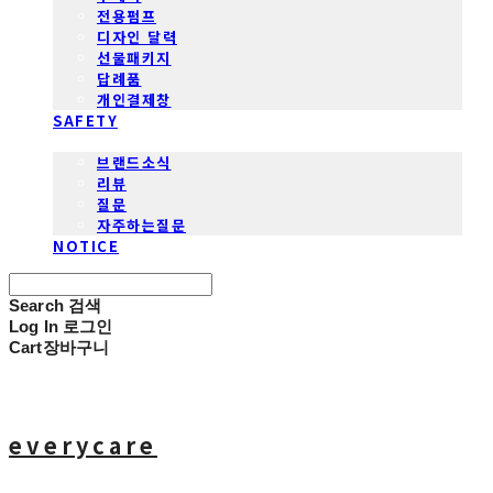
전용펌프
디자인 달력
선물패키지
답례품
개인결제창
SAFETY
COMMUNITY
브랜드소식
리뷰
질문
자주하는질문
NOTICE
Search
검색
Log In
로그인
Cart
장바구니
everycare