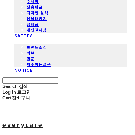
수세미
전용펌프
디자인 달력
선물패키지
답례품
개인결제창
SAFETY
COMMUNITY
브랜드소식
리뷰
질문
자주하는질문
NOTICE
Search
검색
Log In
로그인
Cart
장바구니
everycare