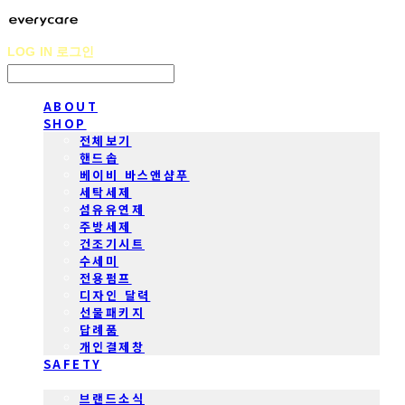
LOG IN
로그인
ABOUT
SHOP
전체보기
핸드솝
베이비 바스앤샴푸
세탁세제
섬유유연제
주방세제
건조기시트
수세미
전용펌프
디자인 달력
선물패키지
답례품
개인결제창
SAFETY
COMMUNITY
브랜드소식