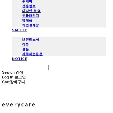
수세미
전용펌프
디자인 달력
선물패키지
답례품
개인결제창
SAFETY
COMMUNITY
브랜드소식
리뷰
질문
자주하는질문
NOTICE
Search
검색
Log In
로그인
Cart
장바구니
everycare