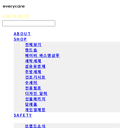
LOG IN
로그인
ABOUT
SHOP
전체보기
핸드솝
베이비 바스앤샴푸
세탁세제
섬유유연제
주방세제
건조기시트
수세미
전용펌프
디자인 달력
선물패키지
답례품
개인결제창
SAFETY
COMMUNITY
브랜드소식