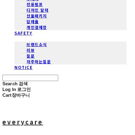
전용펌프
디자인 달력
선물패키지
답례품
개인결제창
SAFETY
COMMUNITY
브랜드소식
리뷰
질문
자주하는질문
NOTICE
Search
검색
Log In
로그인
Cart
장바구니
everycare