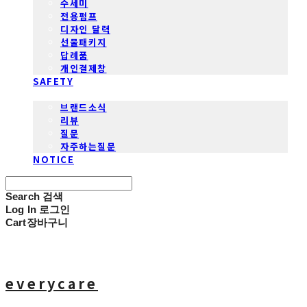
수세미
전용펌프
디자인 달력
선물패키지
답례품
개인결제창
SAFETY
COMMUNITY
브랜드소식
리뷰
질문
자주하는질문
NOTICE
Search
검색
Log In
로그인
Cart
장바구니
everycare