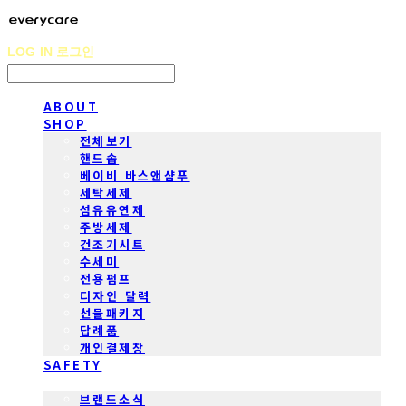
LOG IN
로그인
ABOUT
SHOP
전체보기
핸드솝
베이비 바스앤샴푸
세탁세제
섬유유연제
주방세제
건조기시트
수세미
전용펌프
디자인 달력
선물패키지
답례품
개인결제창
SAFETY
COMMUNITY
브랜드소식