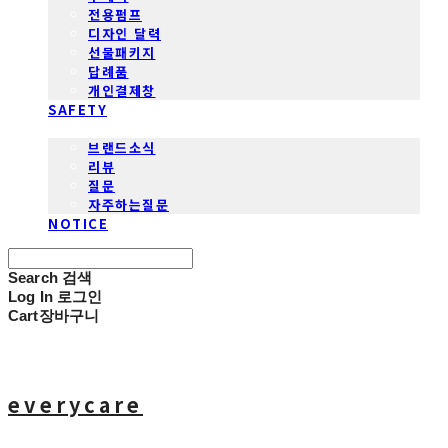
전용펌프
디자인 달력
선물패키지
답례품
개인결제창
SAFETY
COMMUNITY
브랜드소식
리뷰
질문
자주하는질문
NOTICE
Search
검색
Log In
로그인
Cart
장바구니
everycare