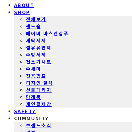
ABOUT
SHOP
전체보기
핸드솝
베이비 바스앤샴푸
세탁세제
섬유유연제
주방세제
건조기시트
수세미
전용펌프
디자인 달력
선물패키지
답례품
개인결제창
SAFETY
COMMUNITY
브랜드소식