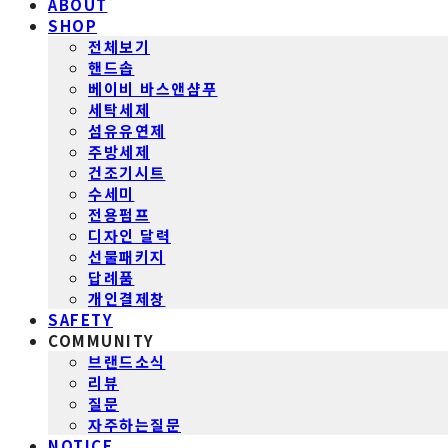
ABOUT
SHOP
전체보기
핸드솝
베이비 바스앤샴푸
세탁세제
섬유유연제
주방세제
건조기시트
수세미
전용펌프
디자인 달력
선물패키지
답례품
개인결제창
SAFETY
COMMUNITY
브랜드소식
리뷰
질문
자주하는질문
NOTICE