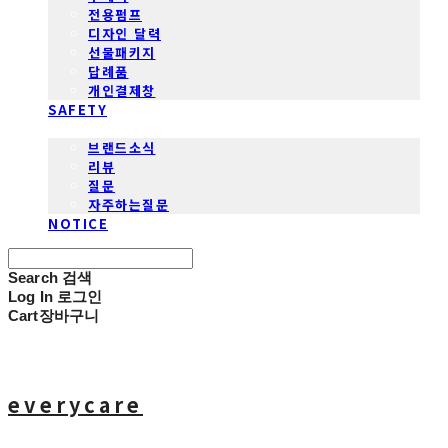
전용펌프
디자인 달력
선물패키지
답례품
개인결제창
SAFETY
COMMUNITY
브랜드소식
리뷰
질문
자주하는질문
NOTICE
Search
검색
Log In
로그인
Cart
장바구니
everycare