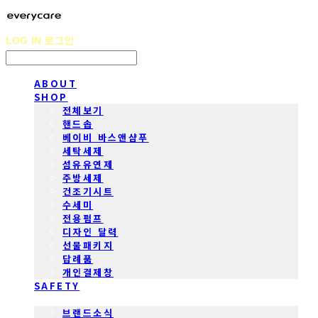
LOG IN
로그인
ABOUT
SHOP
전체보기
핸드솝
베이비 바스앤샴푸
세탁세제
섬유유연제
주방세제
건조기시트
수세미
전용펌프
디자인 달력
선물패키지
답례품
개인결제창
SAFETY
COMMUNITY
브랜드소식