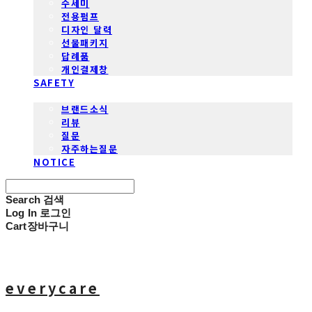
수세미
전용펌프
디자인 달력
선물패키지
답례품
개인결제창
SAFETY
COMMUNITY
브랜드소식
리뷰
질문
자주하는질문
NOTICE
Search
검색
Log In
로그인
Cart
장바구니
everycare