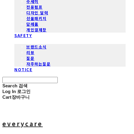
수세미
전용펌프
디자인 달력
선물패키지
답례품
개인결제창
SAFETY
COMMUNITY
브랜드소식
리뷰
질문
자주하는질문
NOTICE
Search
검색
Log In
로그인
Cart
장바구니
everycare