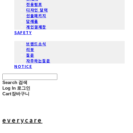
전용펌프
디자인 달력
선물패키지
답례품
개인결제창
SAFETY
COMMUNITY
브랜드소식
리뷰
질문
자주하는질문
NOTICE
Search
검색
Log In
로그인
Cart
장바구니
everycare