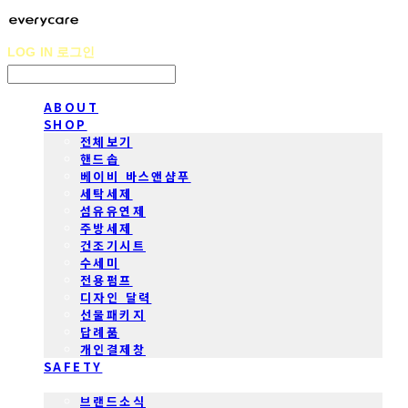
LOG IN
로그인
ABOUT
SHOP
전체보기
핸드솝
베이비 바스앤샴푸
세탁세제
섬유유연제
주방세제
건조기시트
수세미
전용펌프
디자인 달력
선물패키지
답례품
개인결제창
SAFETY
COMMUNITY
브랜드소식