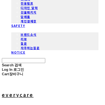
전용펌프
디자인 달력
선물패키지
답례품
개인결제창
SAFETY
COMMUNITY
브랜드소식
리뷰
질문
자주하는질문
NOTICE
Search
검색
Log In
로그인
Cart
장바구니
everycare