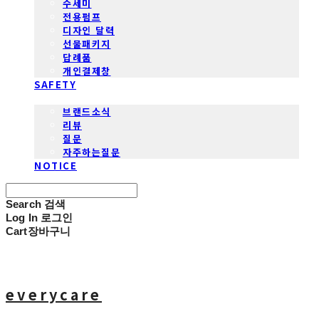
수세미
전용펌프
디자인 달력
선물패키지
답례품
개인결제창
SAFETY
COMMUNITY
브랜드소식
리뷰
질문
자주하는질문
NOTICE
Search
검색
Log In
로그인
Cart
장바구니
everycare