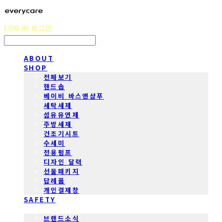
LOG IN
로그인
ABOUT
SHOP
전체보기
핸드솝
베이비 바스앤샴푸
세탁세제
섬유유연제
주방세제
건조기시트
수세미
전용펌프
디자인 달력
선물패키지
답례품
개인결제창
SAFETY
COMMUNITY
브랜드소식