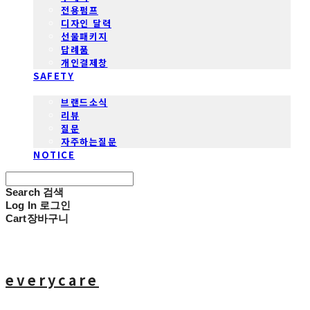
전용펌프
디자인 달력
선물패키지
답례품
개인결제창
SAFETY
COMMUNITY
브랜드소식
리뷰
질문
자주하는질문
NOTICE
Search
검색
Log In
로그인
Cart
장바구니
everycare