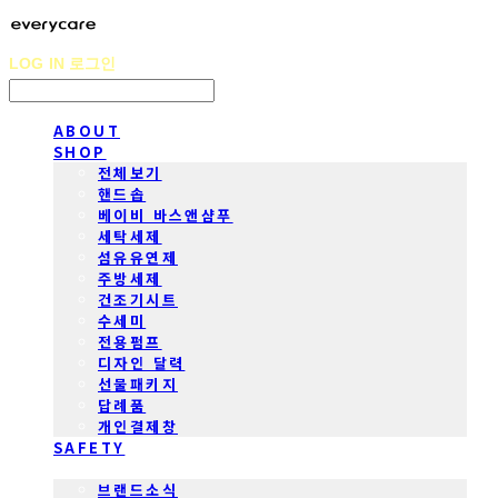
LOG IN
로그인
ABOUT
SHOP
전체보기
핸드솝
베이비 바스앤샴푸
세탁세제
섬유유연제
주방세제
건조기시트
수세미
전용펌프
디자인 달력
선물패키지
답례품
개인결제창
SAFETY
COMMUNITY
브랜드소식