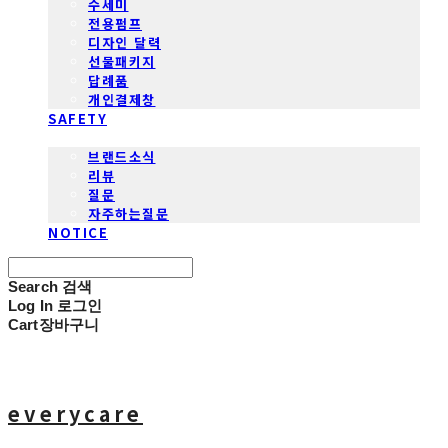
수세미
전용펌프
디자인 달력
선물패키지
답례품
개인결제창
SAFETY
COMMUNITY
브랜드소식
리뷰
질문
자주하는질문
NOTICE
Search
검색
Log In
로그인
Cart
장바구니
everycare