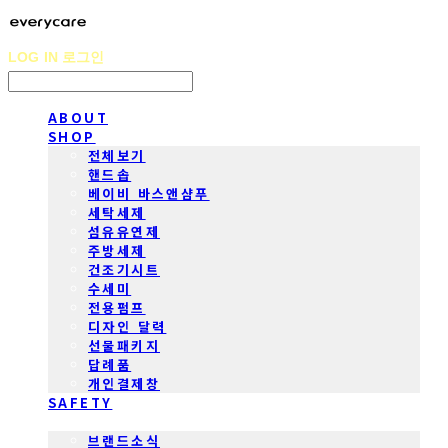
LOG IN
로그인
ABOUT
SHOP
전체보기
핸드솝
베이비 바스앤샴푸
세탁세제
섬유유연제
주방세제
건조기시트
수세미
전용펌프
디자인 달력
선물패키지
답례품
개인결제창
SAFETY
COMMUNITY
브랜드소식