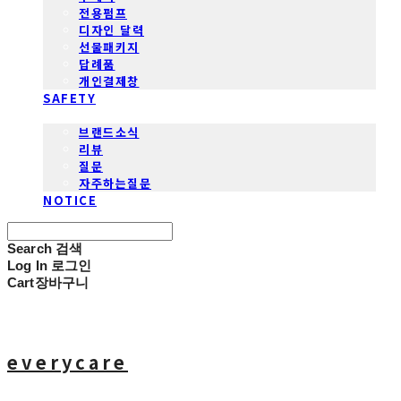
전용펌프
디자인 달력
선물패키지
답례품
개인결제창
SAFETY
COMMUNITY
브랜드소식
리뷰
질문
자주하는질문
NOTICE
Search
검색
Log In
로그인
Cart
장바구니
everycare