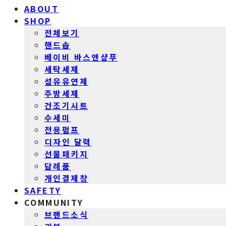
ABOUT
SHOP
전체보기
핸드솝
베이비 바스앤샴푸
세탁세제
섬유유연제
주방세제
건조기시트
수세미
전용펌프
디자인 달력
선물패키지
답례품
개인결제창
SAFETY
COMMUNITY
브랜드소식