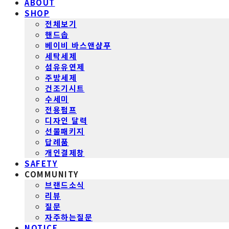
ABOUT
SHOP
전체보기
핸드솝
베이비 바스앤샴푸
세탁세제
섬유유연제
주방세제
건조기시트
수세미
전용펌프
디자인 달력
선물패키지
답례품
개인결제창
SAFETY
COMMUNITY
브랜드소식
리뷰
질문
자주하는질문
NOTICE